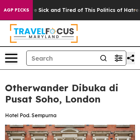
e Are Sick and Tired of This Politics of Hatred”
The S
AGP PICKS
Otherwander Dibuka di
Pusat Soho, London
Hotel Pod. Sempurna