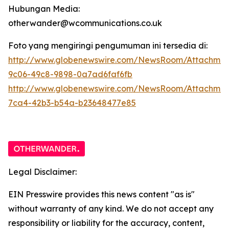
Hubungan Media:
otherwander@wcommunications.co.uk
Foto yang mengiringi pengumuman ini tersedia di:
http://www.globenewswire.com/NewsRoom/Attachmen
9c06-49c8-9898-0a7ad6faf6fb
http://www.globenewswire.com/NewsRoom/Attachme
7ca4-42b3-b54a-b23648477e85
Legal Disclaimer:
EIN Presswire provides this news content "as is"
without warranty of any kind. We do not accept any
responsibility or liability for the accuracy, content,