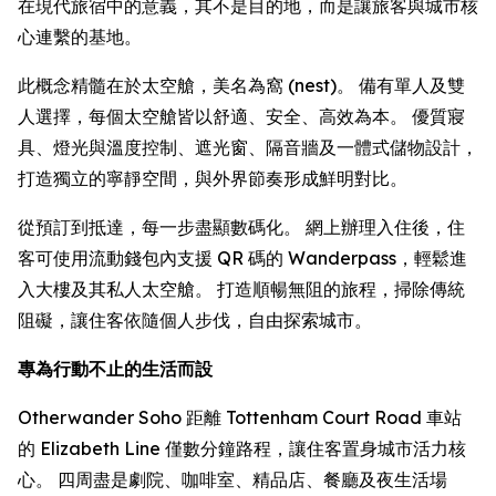
在現代旅宿中的意義，其不是目的地，而是讓旅客與城市核
心連繫的基地。
此概念精髓在於太空艙，美名為窩 (nest)。 備有單人及雙
人選擇，每個太空艙皆以舒適、安全、高效為本。 優質寢
具、燈光與溫度控制、遮光窗、隔音牆及一體式儲物設計，
打造獨立的寧靜空間，與外界節奏形成鮮明對比。
從預訂到抵達，每一步盡顯數碼化。 網上辦理入住後，住
客可使用流動錢包內支援 QR 碼的 Wanderpass，輕鬆進
入大樓及其私人太空艙。 打造順暢無阻的旅程，掃除傳統
阻礙，讓住客依隨個人步伐，自由探索城市。
專為行動不止的生活而設
Otherwander Soho 距離 Tottenham Court Road 車站
的 Elizabeth Line 僅數分鐘路程，讓住客置身城市活力核
心。 四周盡是劇院、咖啡室、精品店、餐廳及夜生活場