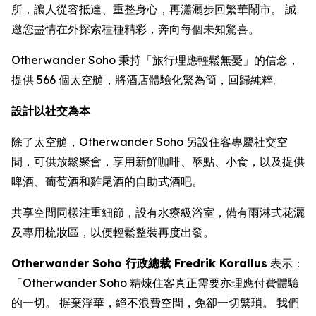
所，讓人從容抵達、重整身心，再瀟灑步回繁華鬧市。 誠
邀您盡情在外探索種種精彩，奔向每個未知驚喜。
Otherwander Soho 秉持「旅行理應輕鬆無憂」的信念，
提供 566 個太空艙，將酒店體驗化繁為簡，回歸純粹。
設計以社交為本
除了太空艙，Otherwander Soho 另設住客專屬社交空
間，可供放鬆聚會，享用新鮮咖啡、酥點、小食，以及提供
啤酒、葡萄酒和雞尾酒的自助式酒吧。
共享空間同樣注重細節，設有水療級浴室，備有雨淋式花灑
及專用梳妝區，以便輕鬆整裝再度出發。
Otherwander Soho 行政總裁 Fredrik Korallus
表示：
「Otherwander Soho 精煉住客真正需要亦理應付費體驗
的一切。 摒棄浮華，絕不浪費空間，免卻一切繁瑣。 我們