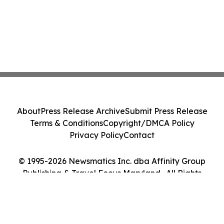
About
Press Release Archive
Submit Press Release
Terms & Conditions
Copyright/DMCA Policy
Privacy Policy
Contact
© 1995-2026 Newsmatics Inc. dba Affinity Group
Publishing & Travel Focus Maryland . All Rights
Reserved.
Cookie Settings / Your Privacy Choices